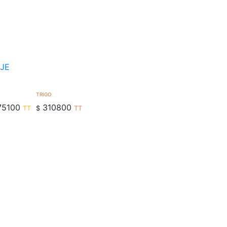
NJE
TRIGO
75100
310800
TT
$
TT