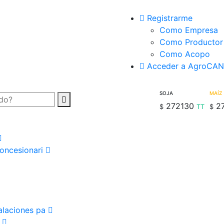
Registrarme
Como Empresa
Como Productor
Como Acopo
Acceder a AgroCA
SOJA
MAÍZ
272130
2
$
TT
$
Concesionari
talaciones pa
a