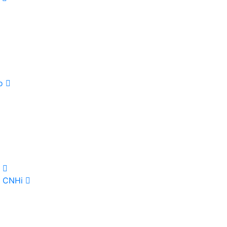
io
o
io CNHi